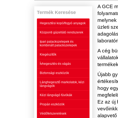
A GCE meg
Termék Keresése
folyamat
melynek 
Hegesztési kopó/fogyó anyagok
üzleti sz
Központi gázellátó rendszerek
adagolás
laborató
Ipari palackszelepek és
kombinált palackszelepek
A cég bü
Kiegészítők
vállalat
termékek
Ívhegesztés-és vágás
Biztonsági eszközök
Újabb gyá
értékesí
Lánghegesztő markolatok, kézi
lángvágók
hogy egy
megfelel
Kézi lángvágó fúvókák
Ez az új
Propán eszközök
vevőinkk
Védőfelszerelések
alapvető