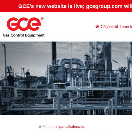
GCE's new website is live; gcegroup.com wil
Cégünkről
Termé
Főoldal
» Ipari alkalmazás