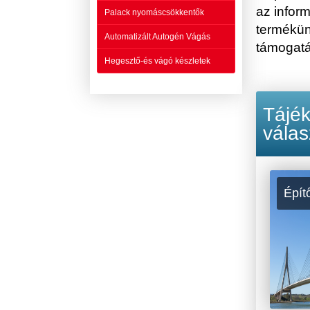
az infor
Palack nyomáscsökkentők
termékün
Automatizált Autogén Vágás
támogatás
Hegesztő-és vágó készletek
Tájék
válas
Épít