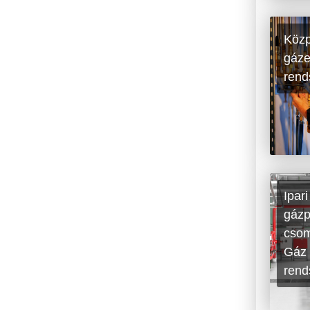
Közp
gáze
rend
Ipari
gázp
cso
Gáz
rend