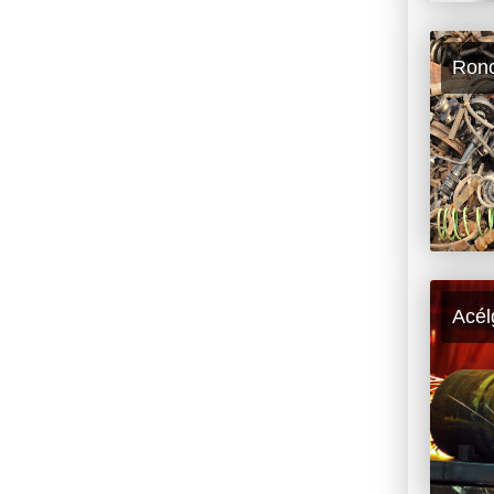
Ron
Acél