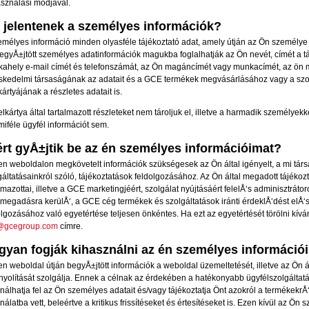
asználási módjával.
t jelentenek a személyes információk?
emélyes információ minden olyasféle tájékoztató adat, amely útján az Ön személye 
egyÅ±jtött személyes adatinformációk magukba foglalhatják az Ön nevét, címét a 
ahely e-mail címét és telefonszámát, az Ön magáncímét vagy munkacímét, az ön m
skedelmi társaságának az adatait és a GCE termékek megvásárlásához vagy a szol
kártyájának a részletes adatait is.
telkártya által tartalmazott részleteket nem tároljuk el, illetve a harmadik személy
iféle ügyfél információt sem.
ért gyÅ±jtik be az én személyes információimat?
len weboldalon megkövetelt információk szükségesek az Ön által igényelt, a mi társa
gáltatásainkról szóló, tájékoztatások feldolgozásához. Az Ön által megadott tájéko
lmazottai, illetve a GCE marketingjéért, szolgálat nyújtásáért felelÅ‘s adminisztrát
l megadásra kerülÅ‘, a GCE cég termékek és szolgáltatások iránti érdeklÅ‘dést elÅ‘
olgozásához való egyetértése teljesen önkéntes. Ha ezt az egyetértését törölni kívá
@gcegroup.com
címre.
gyan fogják kihasználni az én személyes információ
len weboldal útján begyÅ±jtött információk a weboldal üzemeltetését, illetve az Ön á
nyolítását szolgálja. Ennek a célnak az érdekében a hatékonyabb ügyfélszolgálta
nálhatja fel az Ön személyes adatait és/vagy tájékoztatja Önt azokról a termékekrÅ‘
nálatba vett, beleértve a kritikus frissítéseket és értesítéseket is. Ezen kívül az Ö