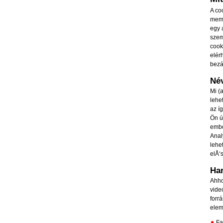
A co
memó
egy 
szem
cook
elér
bezár
Név
Mi (
lehe
az íg
Ön ú
embe
Anal
lehe
elÅ‘
Har
Ahho
vide
forr
elem
F