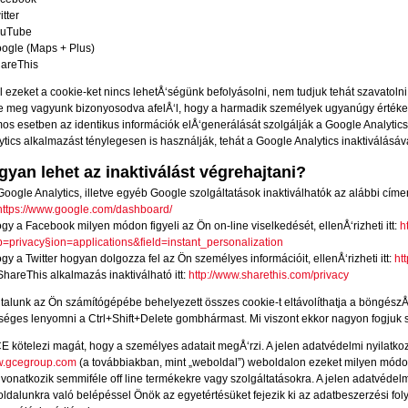
itter
ouTube
ogle (Maps + Plus)
areThis
l ezeket a cookie-ket nincs lehetÅ‘ségünk befolyásolni, nem tudjuk tehát szavatol
de meg vagyunk bizonyosodva afel
Å‘l, hogy a harmadik személyek ugyanúgy értékel
os esetben
az identikus információk elÅ‘generálását szolgálják a Google Analytics
ytics alkalmazást ténylegesen is használják, tehát a Google Analytics inaktiválásáva
yan lehet az inaktiválást végrehajtani?
Google Analytics, illetve egyéb Google szolgáltatások inaktiválhatók az alábbi cím
https://www.google.com/dashboard/
gy a Facebook milyen módon figyeli az Ön on-line viselkedését, ellenÅ‘rizheti
itt
:
h
b=privacy§ion=applications&field=instant_personalization
gy a Twitter hogyan dolgozza fel az Ön személyes információit, ellenÅ‘rizheti
itt
:
htt
ShareThis alkalmazás inaktiválható itt:
http://www.sharethis.com/privacy
ltalunk az Ön számítógépébe behelyezett összes cookie-t eltávolíthatja a böngészÅ‘j
séges lenyomni a Ctrl+Shift+Delete gombhármast. Mi viszont ekkor nagyon fogjuk saj
E kötelezi magát, hogy a személyes adatait megÅ‘rzi. A jelen adatvédelmi nyilatkozat
.gcegroup.com
(a továbbiakban, mint „weboldal”) weboldalon ezeket milyen módon
vonatkozik semmiféle off line termékekre vagy szolgáltatásokra. A jelen adatvédelm
ldalunkra való belépéssel Önök az egyetértésüket fejezik ki az adatbeszerzési foly