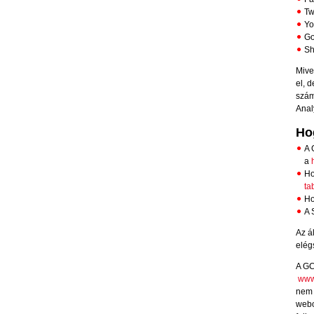
Tw
Y
Go
Sh
Mive
el, 
s
zám
Anal
Hog
A 
a
Ho
ta
Ho
A 
Az á
elég
A GC
www
nem 
webo