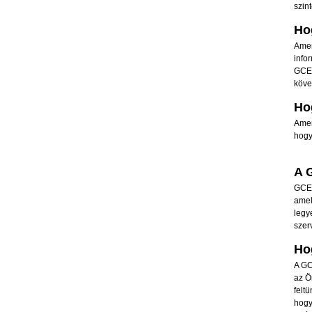
szin
Ho
Amen
info
GCE 
köve
Ho
Amen
hogy
A 
GCE 
amel
legy
szer
Ho
A GC
az Ö
felt
hogy