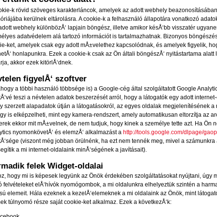
okie-k rövid szöveges karakterláncok, amelyek az adott webhely beazonosításába
riájába kerülnek eltárolásra. A cookie-k a felhasználó állapotára vonatkozó adatok
adott webhely különbözÅ‘ lapjain böngész, illetve amikor késÅ‘bb visszatér ugyane
élyes adatvédelem alá tartozó információt is tartalmazhatnak.
Bizonyos böngészésk
ie-ket, amelyek csak egy adott mÅ±velethez kapcsolódnak, és amelyek figyelik, hog
het
Å‘
honlapunkra. Ezek a cookie-k csak az Ön általi böngészÅ‘ nyitástartama alatt
ja, akkor ezek kitörl
Å‘dnek.
telen figyelÅ‘ szoftver
ahogy a többi használó többsége is) a Google-cég által szolgáltatott Google Analyt
tÅ‘vé teszi a névtelen adatok beszerzését arról, hogy a látogatók egy adott internet
y szerzett alapadatok útján a látogatásokról, az egyes oldalak megjelenítésének a rész
gy is elképzelheti, mint egy kamera-rendszert, amely automatikusan eltorzítja az arc
rek ekkor mit mÅ±velnek, de nem tudjuk, hogy kinek a személye tette azt. Ha Ön n
ytics nyomonkövetÅ‘ és elemzÅ‘ alkalmazást a
http://tools.google.com/dlpage/gaop
tÅ‘sége (viszont még jobban örülnénk, ha ezt nem tennék meg, mivel a számunkra 
segítik a mi internet-oldalaink minÅ‘ségének a javításait).
madik felek Widget-oldalai
z, hogy mi is képesek legyünk az Önök érdekében szolgáltatásokat nyújtani, úgy mi
ó felvételeket elÅ‘hívók nyomógombok, a mi oldalunkra elhelyeztük szintén a ha
ású elemeit. Hála ezeknek a kezelÅ‘elemeknek a mi oldalaink az Önök, mint látoga
ek túlnyomó része saját cookie-ket alkalmaz. Ezek a következÅ‘k:
acebook