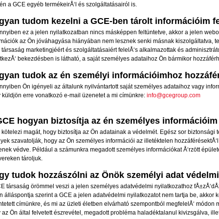
tén a GCE egyéb termékeirÅ‘l és szolgáltatásairól is.
gyan tudom kezelni a GCE-ben tárolt információim f
nyiben ez a jelen nyilatkozatban nincs másképpen feltüntetve, akkor a jelen webol
rmációk az Ön jóváhagyása hiányában nem lesznek senki másnak kiszolgáltatva, te
társaság marketingjéért és szolgáltatásaiért felelÅ‘s alkalmazottak és adminisztrát
tkezÅ‘ bekezdésben is látható, a saját személyes adataihoz Ön bármikor hozzáférh
gyan tudok az én személyi információimhoz hozzáfé
nyiben Ön igényeli az általunk nyilvántartott saját személyes adataihoz vagy infor
 küldjön erre vonatkozó e-mail üzenetet a mi címünkre:
info@gcegroup.com
GCE hogyan biztosítja az én személyes információim
kötelezi magát, hogy biztosítja az Ön adatainak a védelmét. Egész sor biztonsági te
yek szavatolják, hogy az Ön személyes információi az illetéktelen hozzáférésektÅ‘l
enek védve. Például a számunkra megadott személyes információkat Å‘rzött épülete
vereken tároljuk.
gy tudok hozzászólni az Önök személyi adat védelmi
E társaság ö
römmel veszi a jelen személyes adatvédelmi nyilatkozathoz fÅ±zÅ‘dÅ‘,
n álláspontja szerint a GCE a jelen adatvédelmi nyilatkozatot nem tartja be, akkor 
üntetett címünkre, és mi az üzleti életben elvárható szempontból megfelelÅ‘ mód
 az Ön által felvetett észrevétel, megadott probléma haladéktalanul kivizsgálva, ill