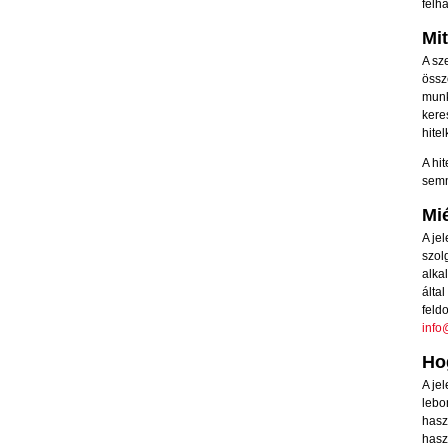
felh
Mi
A sz
össz
munk
kere
hitel
A hi
semm
Mi
A je
szol
alka
álta
feld
info
Ho
A je
lebo
hasz
hasz