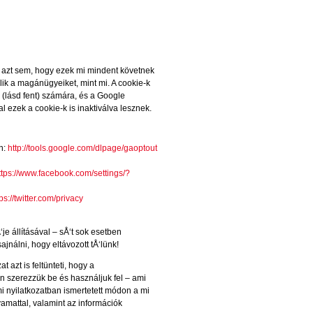
ni azt sem, hogy ezek mi mindent követnek
ik a magánügyeiket, mint mi. A
cookie-k
 (lásd fent) számára, és a Google
l ezek a cookie-k is inaktiválva lesznek.
en:
http://tools.google.com/dlpage/gaoptout
ttps://www.facebook.com/settings/?
ps://twitter.com/privacy
e állításával – sÅ‘t sok esetben
nálni, hogy eltávozott tÅ‘lünk!
 azt is feltünteti, hogy a
 szerezzük be és használjuk fel – ami
i nyilatkozatban ismertetett módon a mi
amattal, valamint az információk