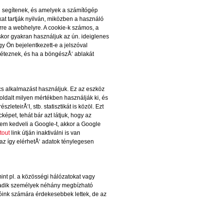
n segítenek, és amelyek a számítógép
at tartják nyilván, miközben a használó
rre a webhelyre. A cookie-k számos, a
or gyakran használjuk az ún. ideiglenes
y Ön bejelentkezett-e a jelszóval
 léteznek, és ha a böngészÅ‘ ablakát
ics alkalmazást használjuk. Ez az eszköz
-oldalt milyen mértékben használják ki, és
leteirÅ‘l, stb. statisztikát is közöl. Ezt
képet, tehát bár azt látjuk, hogy az
em kedveli a Google-t, akkor a Google
tout
link útján inaktiválni is van
az így elérhetÅ‘ adatok ténylegesen
nt pl. a közösségi hálózatokat vagy
rmadik személyek néhány megbízható
tóink számára érdekesebbek lettek, de az