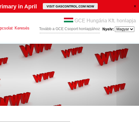
imary in April
VISIT GASCONTROL.COM NOW
GCE Hungária Kft. honlapja
pcsolat
Keresés
Tovább a GCE Csoport honlapjához
Nyelv: