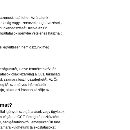
azonosítható lehet. Az általunk
társaság vagy szervezet megnevezését, a
unkabeosztását, illetve az Ön
gáltatások igénybe vételéhez használt
ekkel együttesen nem osztunk meg
ságunkról, illetve termékeinkrÅ‘l és
ztatások csak kizárólag a GCE társaság
orok számára lesz hozzáférhetÅ‘. Az Ön
segítÅ‘ személyes információk
nja, akkor ezt írásban köz
ölje az
:
imat?
ltal igényelt szolgáltatások vagy ügyletek
tás céljára a GCE támogató eszközként
l, szolgáltatásokról, amelyeket Ön már
n számára küldhetünk tájékoztatásokat