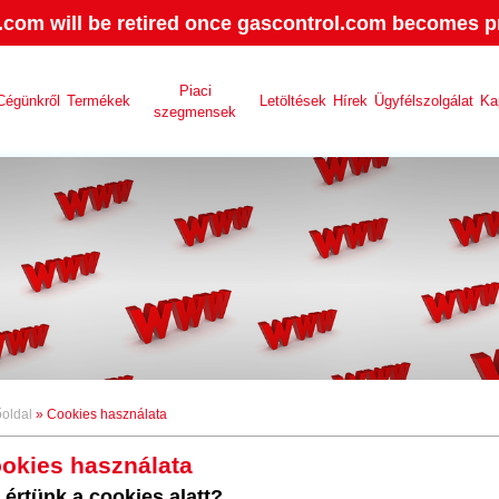
.com will be retired once gascontrol.com becomes pr
Piaci
Cégünkről
Termékek
Letöltések
Hírek
Ügyfélszolgálat
Ka
szegmensek
oldal
» Cookies használata
okies használata
 értünk a cookies alatt?