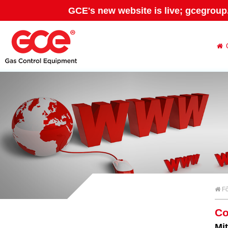
GCE's new website is live; gcegroup
Fő
Co
Mit