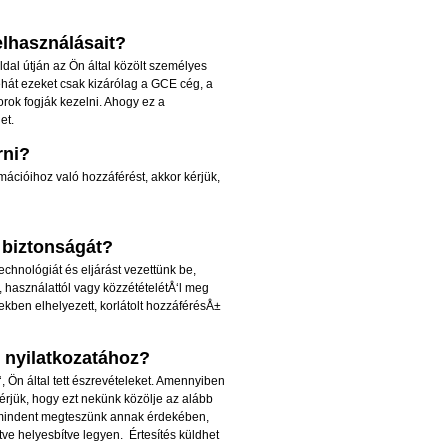
elhasználásait?
dal útján az Ön által közölt személyes
hát ezeket csak kizárólag a GCE cég, a
orok fogják kezelni. Ahogy ez a
et.
rni?
mációihoz való hozzáférést, akkor kérjük,
 biztonságát?
chnológiát és eljárást vezettünk be,
, használattól vagy közzétételétÅ‘l meg
kben elhelyezett, korlátolt hozzáférésÅ±
 nyilatkozatához?
 Ön által tett észrevételeket. Amennyiben
kérjük, hogy ezt nekünk közölje az alább
on mindent megteszünk annak érdekében,
etve helyesbítve legyen.
Értesítés küldhet