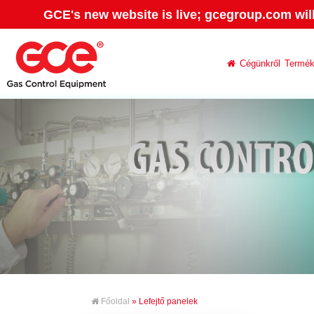
GCE's new website is live; gcegroup.com wil
Cégünkről
Termé
Főoldal
» Lefejtő panelek