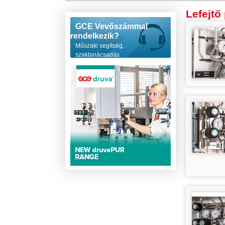
Lefejtő
GCE Vevőszámmal
rendelkezik?
Műszaki segítség,
szaktanácsadás