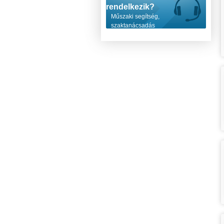
rendelkezik?
Műszaki segítség,
szaktanácsadás