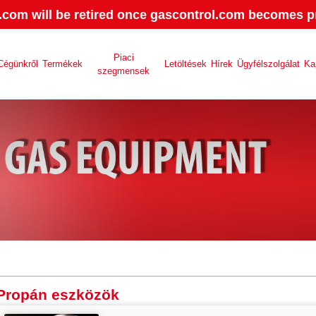
.com will be retired once gascontrol.com becomes pr
Piaci
Cégünkről
Termékek
Letöltések
Hírek
Ügyfélszolgálat
Ka
szegmensek
Propán eszközök