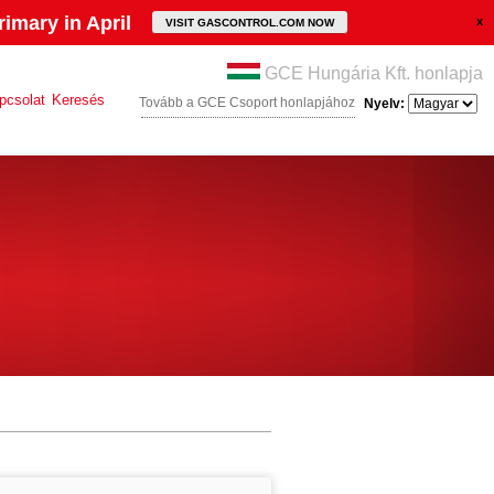
imary in April
VISIT GASCONTROL.COM NOW
GCE Hungária Kft. honlapja
pcsolat
Keresés
Tovább a GCE Csoport honlapjához
Nyelv: