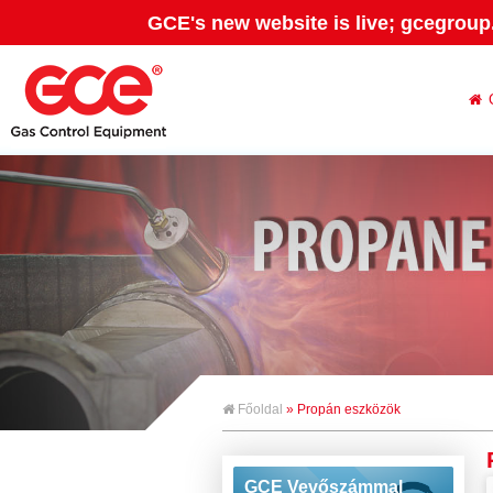
GCE's new website is live; gcegroup
Főoldal
» Propán eszközök
GCE Vevőszámmal