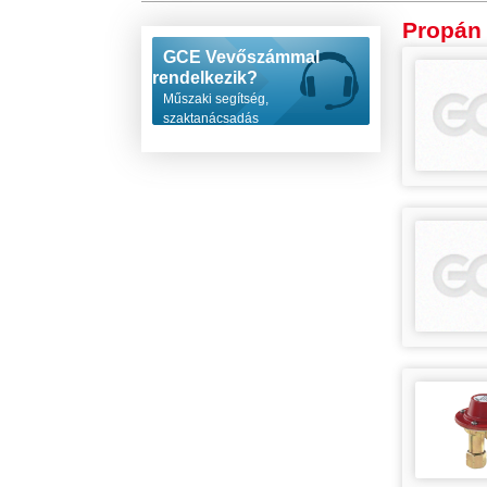
Propán
GCE Vevőszámmal
rendelkezik?
Műszaki segítség,
szaktanácsadás