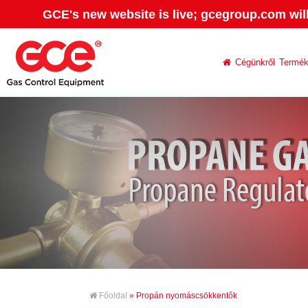
GCE's new website is live; gcegroup.com wil
Cégünkről
Termé
Főoldal
» Propán nyomáscsökkentők