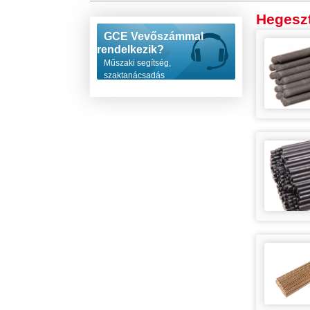
Hegesz
GCE Vevőszámmal
rendelkezik?
Műszaki segítség,
szaktanácsadás