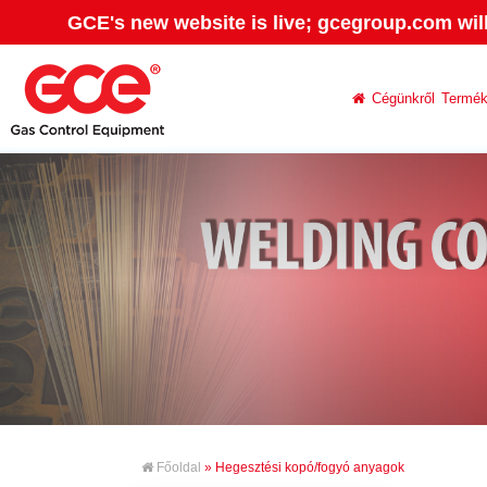
GCE's new website is live; gcegroup.com wil
Cégünkről
Termé
Főoldal
» Hegesztési kopó/fogyó anyagok